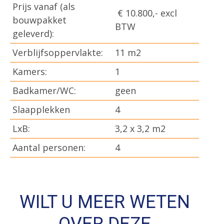
Prijs vanaf (als
€ 10.800,- excl
bouwpakket
BTW
geleverd):
Verblijfsoppervlakte:
11 m2
Kamers:
1
Badkamer/WC:
geen
Slaapplekken
4
LxB:
3,2 x 3,2 m2
Aantal personen:
4
WILT U MEER WETEN
OVER DEZE