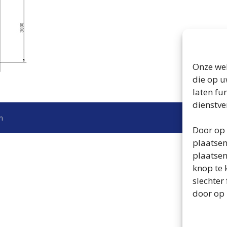
Onze web
die op u
laten fu
dienstve
n
Door op 
plaatsen
plaatsen
knop te 
slechter
door op 