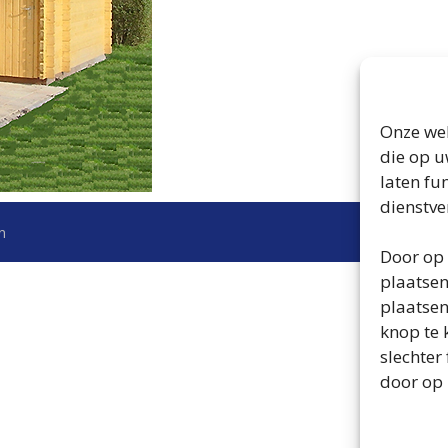
Onze web
die op u
laten fu
dienstve
n
Door op 
plaatsen
plaatsen
knop te 
slechter
door op 